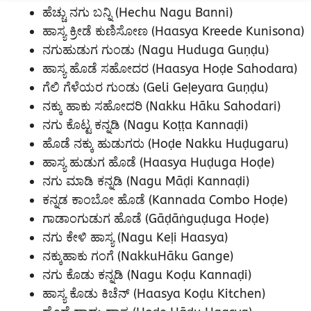
ಹೆಚ್ಚು ನಗು ಬನ್ನಿ (Hechu Nagu Banni)
ಹಾಸ್ಯ ಕ್ರೀಡೆ ಕುಣಿಸೋಣ (Haasya Kreede Kunisona)
ನಗುಹುಡುಗ ಗುಂಡು (Nagu Huduga Guṇḍu)
ಹಾಸ್ಯ ಹೊಡೆ ಸಹೋದರ (Haasya Hoḍe Sahodara)
ಗೆಲಿ ಗೆಳೆಯರ ಗುಂಡು (Geli Geḷeyara Guṇḍu)
ನಕ್ಕು ಹಾಕು ಸಹೋದರಿ (Nakku Hāku Sahodari)
ನಗು ಕೊಟ್ಟ ಕನ್ನಡಿ (Nagu Koṭṭa Kannaḍi)
ಹೊಡೆ ನಕ್ಕು ಹುಡುಗರು (Hoḍe Nakku Huḍugaru)
ಹಾಸ್ಯ ಹುಡುಗ ಹೊಡೆ (Haasya Huḍuga Hoḍe)
ನಗು ಮಾಡಿ ಕನ್ನಡಿ (Nagu Māḍi Kannaḍi)
ಕನ್ನಡ ಕಾಂಬೋ ಹೊಡೆ (Kannada Combo Hoḍe)
ಗಾಡಾಂಗುಡುಗ ಹೊಡೆ (Gāḍāṅguḍuga Hoḍe)
ನಗು ಕೇಳಿ ಹಾಸ್ಯ (Nagu Keḷi Haasya)
ನಕ್ಕುಹಾಕು ಗಂಗೆ (NakkuHāku Gange)
ನಗು ಕೊಡು ಕನ್ನಡಿ (Nagu Koḍu Kannaḍi)
ಹಾಸ್ಯ ಕೊಡು ಕಿಚೆನ್ (Haasya Koḍu Kitchen)