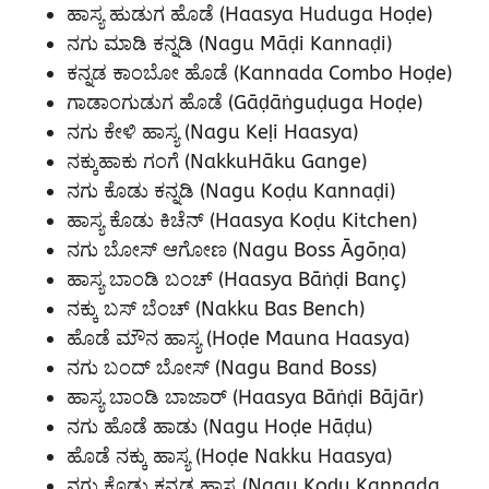
ಹಾಸ್ಯ ಹುಡುಗ ಹೊಡೆ (Haasya Huduga Hoḍe)
ನಗು ಮಾಡಿ ಕನ್ನಡಿ (Nagu Māḍi Kannaḍi)
ಕನ್ನಡ ಕಾಂಬೋ ಹೊಡೆ (Kannada Combo Hoḍe)
ಗಾಡಾಂಗುಡುಗ ಹೊಡೆ (Gāḍāṅguḍuga Hoḍe)
ನಗು ಕೇಳಿ ಹಾಸ್ಯ (Nagu Keḷi Haasya)
ನಕ್ಕುಹಾಕು ಗಂಗೆ (NakkuHāku Gange)
ನಗು ಕೊಡು ಕನ್ನಡಿ (Nagu Koḍu Kannaḍi)
ಹಾಸ್ಯ ಕೊಡು ಕಿಚೆನ್ (Haasya Koḍu Kitchen)
ನಗು ಬೋಸ್ ಆಗೋಣ (Nagu Boss Āgōṇa)
ಹಾಸ್ಯ ಬಾಂಡಿ ಬಂಚ್ (Haasya Bāṅḍi Banç)
ನಕ್ಕು ಬಸ್ ಬೆಂಚ್ (Nakku Bas Bench)
ಹೊಡೆ ಮೌನ ಹಾಸ್ಯ (Hoḍe Mauna Haasya)
ನಗು ಬಂದ್ ಬೋಸ್ (Nagu Band Boss)
ಹಾಸ್ಯ ಬಾಂಡಿ ಬಾಜಾರ್ (Haasya Bāṅḍi Bājār)
ನಗು ಹೊಡೆ ಹಾಡು (Nagu Hoḍe Hāḍu)
ಹೊಡೆ ನಕ್ಕು ಹಾಸ್ಯ (Hoḍe Nakku Haasya)
ನಗು ಕೊಡು ಕನ್ನಡ ಹಾಸ್ಯ (Nagu Koḍu Kannada