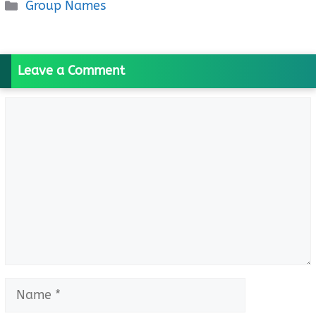
Categories
Group Names
Leave a Comment
Comment
Name